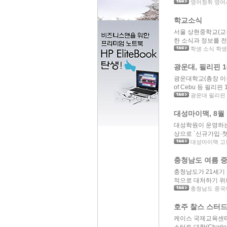
영어청취 영어
학교소식
서울 상현중학교(교장
한 소식과 정보를 전
학생 소식 학생
광운대, 필리핀 
광운대학교(총장 이상철
of Cebu 등 필리핀
광운대 필리핀
대성마이맥, 8월 
대성학원이 운영하는 
상으로 `신규가입·첫 구
대성마이맥 고등
충청남도 여름 
충청남도가 21세기
적으로 대처하기 위해
충청남도 중국
호주 찰스 스터드
케이스 국제교육센타(