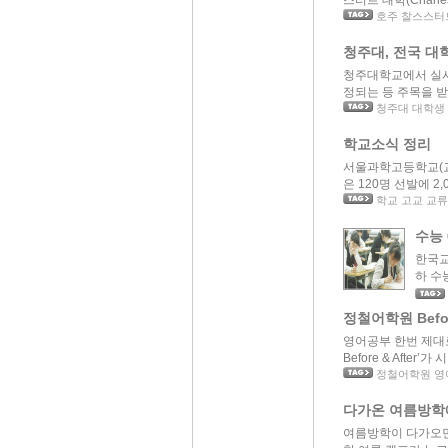
스터트 대학(Charles S
호주 찰스스터
청주대, 전국 대
청주대학교에서 실시
정되는 등 주목을 받고
청주대 대학생
학교소식 정리
서울과학고등학교(교장
은 120명 선발에 2,
학교 고교 교류
수능
한국교
하 수
정철어학원 Before
영어공부 한번 제대
Before & After’가 
정철어학원 영
다가온 여름방학
여름방학이 다가오면