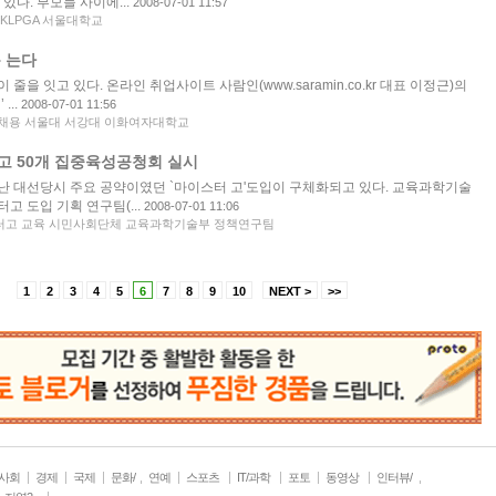
있다. 부모들 사이에...
2008-07-01 11:57
KLPGA 서울대학교
 는다
줄을 잇고 있다. 온라인 취업사이트 사람인(www.saramin.co.kr 대표 이정근)의
...
2008-07-01 11:56
채용 서울대 서강대 이화여자대학교
고 50개 집중육성공청회 실시
난 대선당시 주요 공약이였던 `마이스터 고'도입이 구체화되고 있다. 교육과학기술
고 도입 기획 연구팀(...
2008-07-01 11:06
고 교육 시민사회단체 교육과학기술부 정책연구팀
1
2
3
4
5
6
7
8
9
10
NEXT >
>>
사회
경제
국제
문화/
연예
스포츠
IT/과학
포토
동영상
인터뷰/
생활
취재