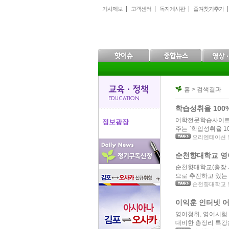
본
메
하
기사제보
고객센터
독자게시판
즐겨찾기추가
문
인
위
으
메
메
로
뉴
뉴
바
로
로
로
바
바
가
로
로
기
가
가
기
기
홈 > 검색결과
학습성취율 100
어학전문학습사이트 정
정보광장
주는 `학업성취율 10
오리엔테이션 
순천향대학교 영어
순천향대학교(총장 
으로 추진하고 있는 
순천향대학교 
이익훈 인터넷 어
영어청취, 영어시험 전
대비한 총정리 특강을