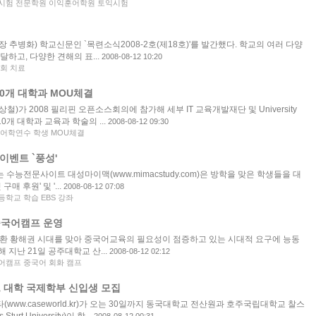
시험 전문학원 이익훈어학원 토익시험
 추병화) 학교신문인 `목련소식2008-2호(제18호)'를 발간했다. 학교의 여러 다양
달하고, 다양한 견해의 표...
2008-08-12 10:20
회 치료
10개 대학과 MOU체결
)가 2008 필리핀 오픈소스회의에 참가해 세부 IT 교육개발재단 및 University
 10개 대학과 교육과 학술의 ...
2008-08-12 09:30
 어학연수 학생 MOU체결
이벤트 `풍성'
수능전문사이트 대성마이맥(www.mimacstudy.com)은 방학을 맞은 학생들을 대
매 후원' 및 '...
2008-08-12 07:08
학교 학습 EBS 강좌
중국어캠프 운영
 환 황해권 시대를 맞아 중국어교육의 필요성이 점증하고 있는 시대적 요구에 능동
 지난 21일 공주대학교 산...
2008-08-12 02:12
어캠프 중국어 회화 캠프
 대학 국제학부 신입생 모집
www.caseworld.kr)가 오는 30일까지 동국대학교 전산원과 호주국립대학교 찰스