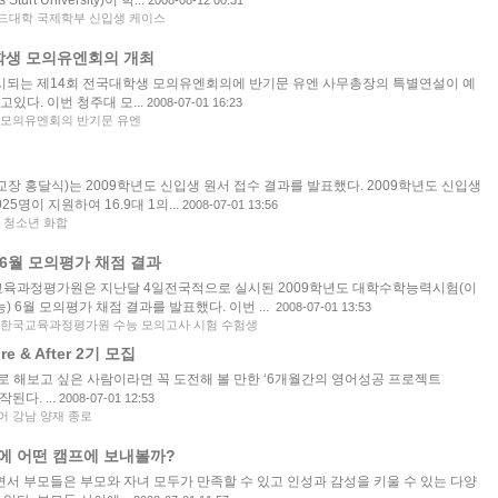
turt University)이 학...
2008-08-12 00:31
드대학 국제학부 신입생 케이스
학생 모의유엔회의 개최
되는 제14회 전국대학생 모의유엔회의에 반기문 유엔 사무총장의 특별연설이 예
있다. 이번 청주대 모...
2008-07-01 16:23
 모의유엔회의 반기문 유엔
 홍달식)는 2009학년도 신입생 원서 접수 결과를 발표했다. 2009학년도 신입생
025명이 지원하여 16.9대 1의...
2008-07-01 13:56
 청소년 화합
 6월 모의평가 채점 결과
육과정평가원은 지난달 4일전국적으로 실시된 2009학년도 대학수학능력시험(이
능) 6월 모의평가 채점 결과를 발표했다. 이번 ...
2008-07-01 13:53
한국교육과정평가원 수능 모의고사 시험 수험생
 & After 2기 모집
로 해보고 싶은 사람이라면 꼭 도전해 볼 만한 ‘6개월간의 영어성공 프로젝트
시작된다. ...
2008-07-01 12:53
어 강남 양재 종로
에 어떤 캠프에 보내볼까?
서 부모들은 부모와 자녀 모두가 만족할 수 있고 인성과 감성을 키울 수 있는 다양