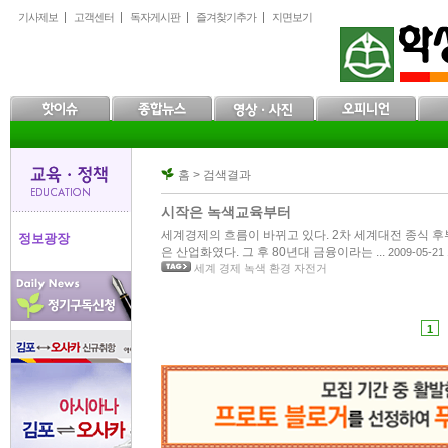
본
메
하
기사제보
고객센터
독자게시판
즐겨찾기추가
지면보기
문
인
위
으
메
메
로
뉴
뉴
바
로
로
로
바
바
가
로
로
기
가
가
기
기
홈 > 검색결과
시작은 녹색교육부터
세계경제의 흐름이 바뀌고 있다. 2차 세계대전 종식 
정보광장
은 산업화였다. 그 후 80년대 금융이라는 ...
2009-05-21 
세계 경제 녹색 환경 자전거
1