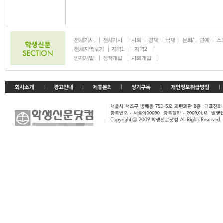
전체기사
전체기사
사회
경제
국제
문화/
연예
스
생활
전체지역보기
지역1
지역2
인재개발
정책개발
사회개발